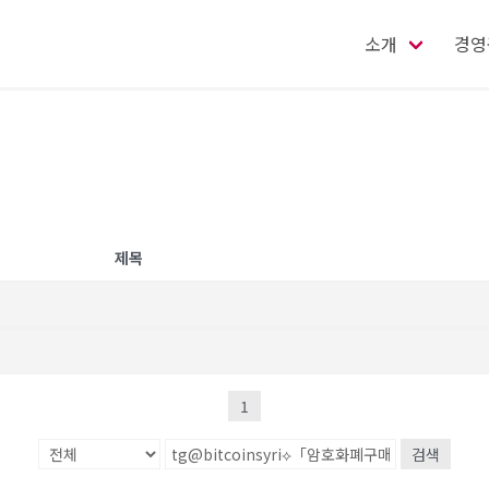
소개
경영
제목
1
검색