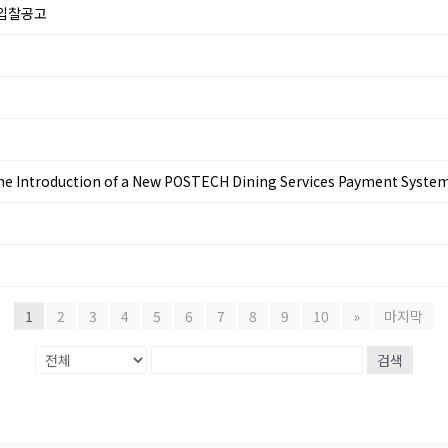
 입찰공고
troduction of a New POSTECH Dining Services Payment Syste
1
2
3
4
5
6
7
8
9
10
»
마지막
검색