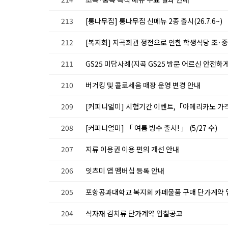
213
[통나무집] 통나무집 신메뉴 2종 출시(26.7.6~)
212
[복지회] 지곡회관 정전으로 인한 학생식당 조·중
211
GS25 미담사례(지곡 GS25 방문 어르신 안전하게
210
버거킹 및 콜로세움 매장 운영 변경 안내
209
[커피니얼미] 시험기간 이벤트,「아메리카노 가격할인」
208
[커피니얼미] 「 여름 빙수 출시! 」 (5/27 수)
207
지류 이용권 이용 편의 개선 안내
206
잇츠미 앱 멤버십 등록 안내
205
포항공과대학교 복지회 카페물품 구매 단가계약 
204
식자재 김치류 단가계약 입찰공고