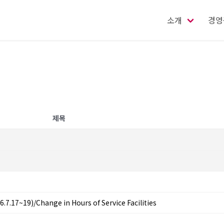
소개
경영
제목
19)/Change in Hours of Service Facilities